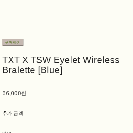
구매하기
TXT X TSW Eyelet Wireless
Bralette [Blue]
66,000원
추가 금액
size