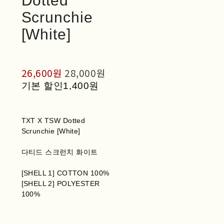
Dotted
Scrunchie
[White]
26,600원
28,000원
기본 할인
1,400원
TXT X TSW Dotted
Scrunchie [White]
다티드 스크런치 화이트
[SHELL 1] COTTON 100%
[SHELL 2] POLYESTER
100%