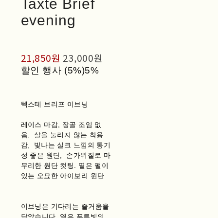
Taxte Brief
evening
21,850원
23,000원
할인 행사 (5%)
5%
텍스테 브리프 이브닝
레이스 마감, 장골 조임 없
음, 살을 눌리지 않는 착용
감, 빛나는 실크 느낌의 통기
성 좋은 원단, 손가위질로 마
무리한 원단 컷팅. 옅은 펄이
있는 오묘한 아이보리 원단
이브닝은 기다리는 즐거움을
담았습니다. 옅은 푸른빛의