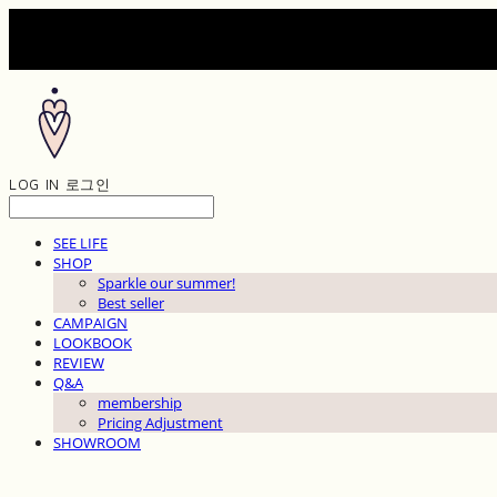
LOG IN
로그인
SEE LIFE
SHOP
Sparkle our summer!
Best seller
CAMPAIGN
LOOKBOOK
REVIEW
Q&A
membership
Pricing Adjustment
SHOWROOM