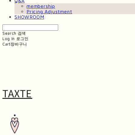
Q&A
membership
Pricing Adjustment
SHOWROOM
Search
검색
Log In
로그인
Cart
장바구니
TAXTE