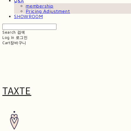
Q&A
membership
Pricing Adjustment
SHOWROOM
Search
검색
Log In
로그인
Cart
장바구니
TAXTE