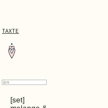
TAXTE
[set]